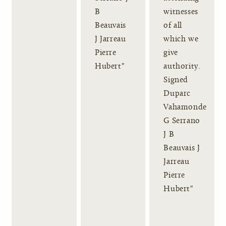
B
witnesses
Beauvais
of all
J Jarreau
which we
Pierre
give
Hubert"
authority.
Signed
Duparc
Vahamonde
G Serrano
J B
Beauvais J
Jarreau
Pierre
Hubert"