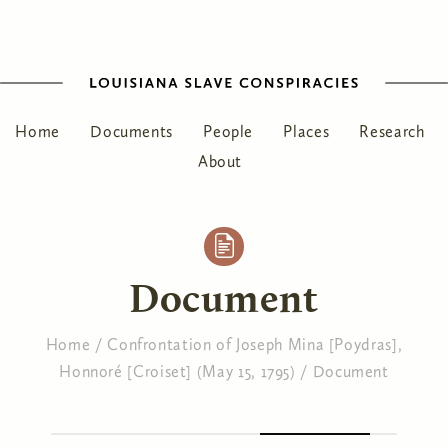
Home
Documents
People
Places
Research
About
Document
Home
/
Confrontation of Joseph Mina [Poydras],
Honnoré [Croiset] (May 15, 1795)
/
Document
You are here