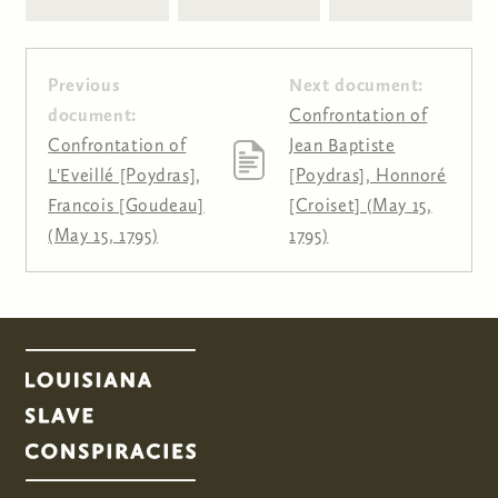
Previous
Next document:
document:
Confrontation of
Confrontation of
Jean Baptiste
L'Eveillé [Poydras],
[Poydras], Honnoré
Francois [Goudeau]
[Croiset] (May 15,
(May 15, 1795)
1795)