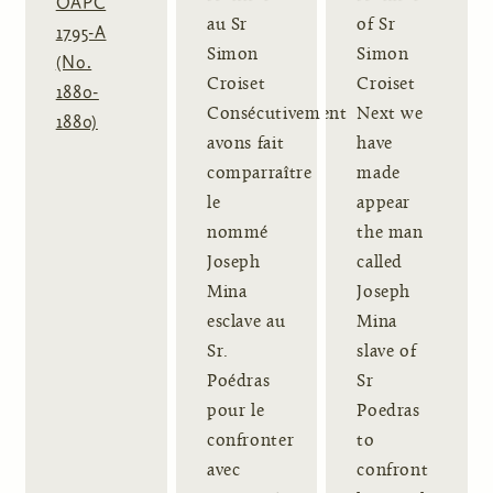
OAPC
au Sr
of Sr
1795-A
Simon
Simon
(No.
Croiset
Croiset
1880-
Consécutivement
Next we
1880)
avons fait
have
comparraître
made
le
appear
nommé
the man
Joseph
called
Mina
Joseph
esclave au
Mina
Sr.
slave of
Poédras
Sr
pour le
Poedras
confronter
to
avec
confront