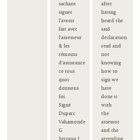
sachant
after
signer
having
l'avons
heard the
fait avec
said
l'assesseur
declaration
& les
read and
témoins
not
d'assistance
knowing
ce tout
how to
quoi
sign we
donnons
have
foi.
done it
Signé
with
Duparc
the
Vahamonde
assessor
G
and the
Serrano J
attending