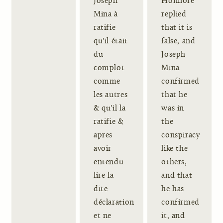
Joseph
Honnoré
Mina à
replied
ratifie
that it is
qu'il était
false, and
du
Joseph
complot
Mina
comme
confirmed
les autres
that he
& qu'il la
was in
ratifie &
the
apres
conspiracy
avoir
like the
entendu
others,
lire la
and that
dite
he has
déclaration
confirmed
et ne
it, and