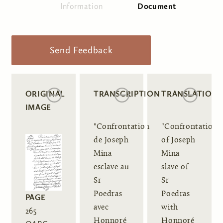
Information
Document
(active tab)
Primary tabs
Send Feedback
ORIGINAL
TRANSCRIPTION
TRANSLATION
IMAGE
"Confrontation
"Confrontation
de Joseph
of Joseph
Mina
Mina
esclave au
slave of
Sr
Sr
Poedras
Poedras
PAGE
avec
with
265
Honnoré
Honnoré