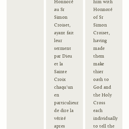
Honnoré
him with
au Sr
Honnoré
Simon
of Sr
Croiset,
Simon
ayant fait
Croiset,
leur
having
serment
made
par Dieu
them
et la
make
Sainte
thier
Croix
oath to
chaqu'un
God and
en
the Holy
particulieur
Cross
de dire la
each
vérité
individually
apres
to tell the