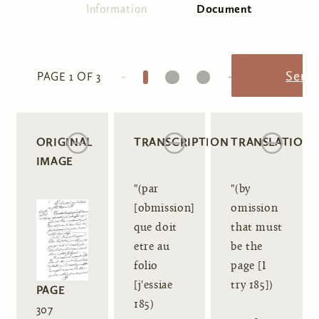
Information
Document
(active tab)
Primary tabs
1
2
3
Send
PAGE 1 OF 3
ORIGINAL
TRANSCRIPTION
TRANSLATION
IMAGE
"(par
"(by
[obmission]
omission
que doit
that must
etre au
be the
folio
page [I
[j'essiae
try 185])
PAGE
185)
307