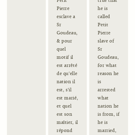
Petit
true that
Pierre
he is
esclave a
called
Sr
Petit
Goudeau,
Pierre
& pour
slave of
quel
Sr
motif il
Goudeau,
est arrêté
for what
de qu'elle
reason he
nation il
is
est, s'il
arrested
est marié,
what
et quel
nation he
est son
is from, if
maîtier, il
he is
répond
married,