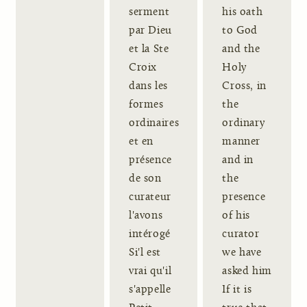
serment
his oath
par Dieu
to God
et la Ste
and the
Croix
Holy
dans les
Cross, in
formes
the
ordinaires
ordinary
et en
manner
présence
and in
de son
the
curateur
presence
l'avons
of his
intérogé
curator
Si'l est
we have
vrai qu'il
asked him
s'appelle
If it is