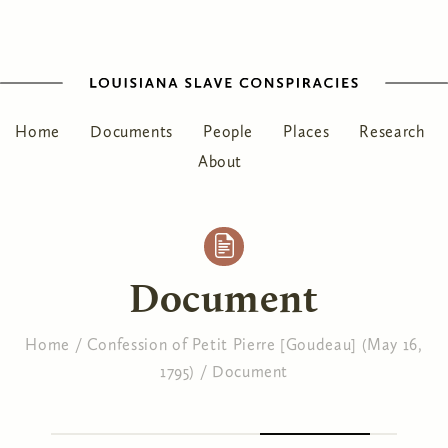
Home
Documents
People
Places
Research
About
Document
Home
/
Confession of Petit Pierre [Goudeau] (May 16,
1795)
/
Document
You are here