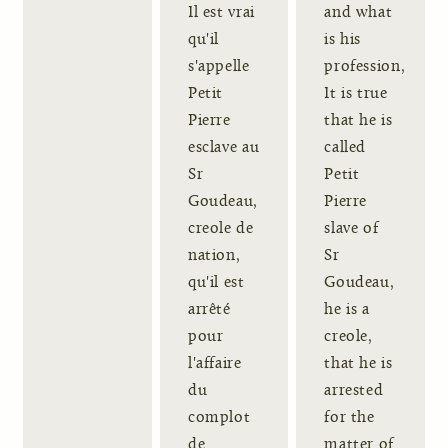
Il est vrai
and what
qu'il
is his
s'appelle
profession,
Petit
It is true
Pierre
that he is
esclave au
called
Sr
Petit
Goudeau,
Pierre
creole de
slave of
nation,
Sr
qu'il est
Goudeau,
arrêté
he is a
pour
creole,
l'affaire
that he is
du
arrested
complot
for the
de
matter of