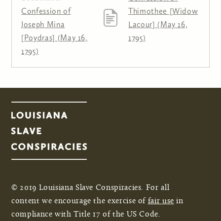
Confession of
Thimothee [Widow
Joseph Mina
Lacour] (May 16,
[Poydras] (May 16,
1795)
1795)
Pages
© 2019 Louisiana Slave Conspiracies. For all
content we encourage the exercise of
fair use
in
compliance with Title 17 of the US Code.