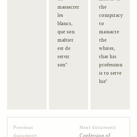
massacrer
the
les
conspiracy
blancs,
to
que son
massacre
maîtier
the
est de
whites,
servir
that his
son"
profession
is to serve
his"
Previous
Next document:
document:
Confession of