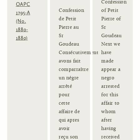
Confession
OAPC
Confession
of Petit
1795-A
de Petit
Pierre of
(No.
Pierre au
Sr
1880-
Sr
Goudeau
1880)
Goudeau
Next we
Consécutivement
have
avons fait
made
comparraître
appear a
un négre
negro
arrêté
arrested
pour
for this
cette
affair to
affaire de
whom
qui apres
after
avoir
having
reçu son
received